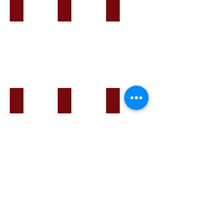
Passeios a Cavalo ou Aulas de Equitação
Aulas de Surf Privadas
Corrida de Karting
Visita à Adega Cooperativa da Lourinhã
Museu dos Dinossauros
Passeios de Moto 4